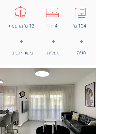
104 מ׳
4 חד׳
12 מ׳ מרפסת
+
+
+
חניה
מעלית
גישה לנכים