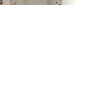
מס׳ נכס: א׳
Share
דברו איתנו
073-731-1111
חזור