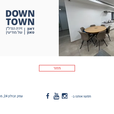
חזור
עמק זבולון 24, מרכז מסחרי קייזר, קומה 2, מודיעין |
חפשו אותנו ב-